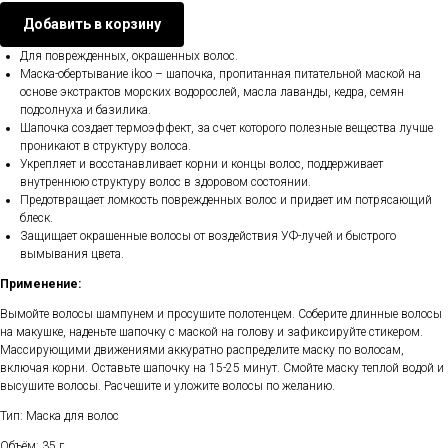
Добавить в корзину
Для поврежденных, окрашенных волос.
Маска-обертывание ikoo – шапочка, пропитанная питательной маской на
основе экстрактов морских водорослей, масла лаванды, кедра, семян
подсолнуха и базилика.
Шапочка создает термоэффект, за счет которого полезные вещества лучше
проникают в структуру волоса.
Укрепляет и восстанавливает корни и концы волос, поддерживает
внутреннюю структуру волос в здоровом состоянии.
Предотвращает ломкость поврежденных волос и придает им потрясающий
блеск.
Защищает окрашенные волосы от воздействия УФ-лучей и быстрого
вымывания цвета.
Применение:
Вымойте волосы шампунем и просушите полотенцем. Соберите длинные волосы
на макушке, наденьте шапочку с маской на голову и зафиксируйте стикером.
Массирующими движениями аккуратно распределите маску по волосам,
включая корни. Оставьте шапочку на 15-25 минут. Смойте маску теплой водой и
высушите волосы. Расчешите и уложите волосы по желанию.
Тип: Маска для волос
Объём: 35 г